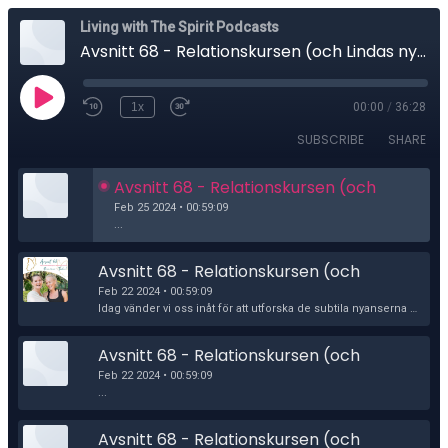
Living with The Spirit Podcasts
Avsnitt 68 - Relationskursen (och Lindas nya kille)
1x
00:00
/
36:28
SUBSCRIBE
SHARE
Avsnitt 68 - Relationskursen (och 
Lindas nya kille)
Feb 25 2024 • 00:59:09
...
Avsnitt 68 - Relationskursen (och 
Lindas nya kille)
Feb 22 2024 • 00:59:09
Idag vänder vi oss inåt för att utforska de subtila nyanserna av feminin och maskulin energi i våra relationer. Linda (och hennes nya kille) som för n...
Avsnitt 68 - Relationskursen (och 
Lindas nya kille)
Feb 22 2024 • 00:59:09
...
Avsnitt 68 - Relationskursen (och 